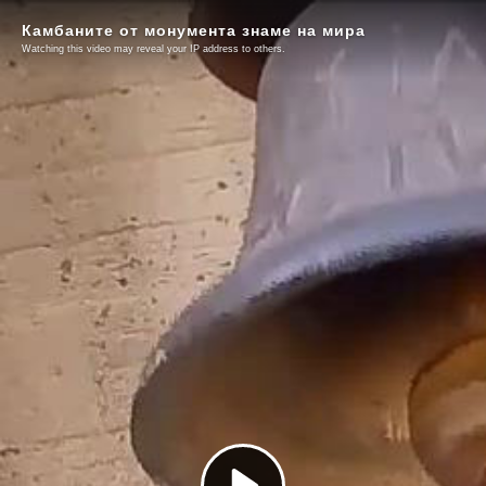
Камбаните от монумента знаме на мира
Watching this video may reveal your IP address to others.